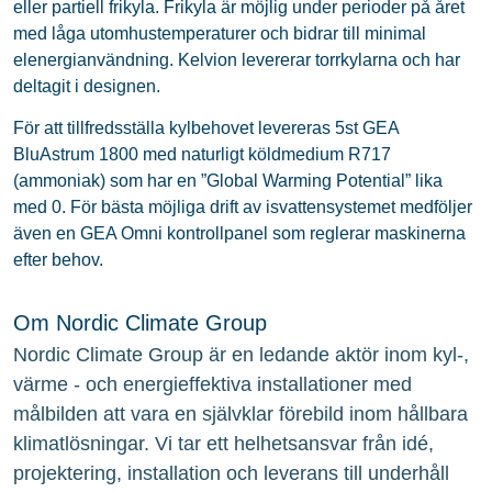
eller partiell frikyla. Frikyla är möjlig under perioder på året
med låga utomhustemperaturer och bidrar till minimal
elenergianvändning. Kelvion levererar torrkylarna och har
deltagit i designen.
För att tillfredsställa kylbehovet levereras 5st GEA
BluAstrum 1800 med naturligt köldmedium R717
(ammoniak) som har en ”Global Warming Potential” lika
med 0. För bästa möjliga drift av isvattensystemet medföljer
även en GEA Omni kontrollpanel som reglerar maskinerna
efter behov.
Om Nordic Climate Group
Nordic Climate Group är en ledande aktör inom kyl-,
värme - och energieffektiva installationer med
målbilden att vara en självklar förebild inom hållbara
klimatlösningar. Vi tar ett helhetsansvar från idé,
projektering, installation och leverans till underhåll