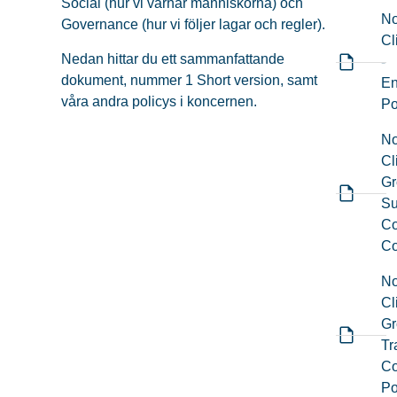
Social (hur vi värnar människorna) och
No
Governance (hur vi följer lagar och regler).
Cl
Nedan hittar du ett sammanfattande
-
dokument, nummer 1 Short version, samt
En
våra andra policys i koncernen.
Po
No
Cl
Gr
Su
Co
Co
No
Cl
Gr
Tr
Co
Po