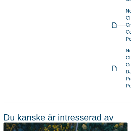
No
Cl
Gr
Co
Po
No
Cl
Gr
Da
Pr
Po
Du kanske är intresserad av