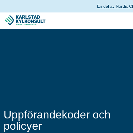
En del av Nordic C
Uppförandekoder och
policyer