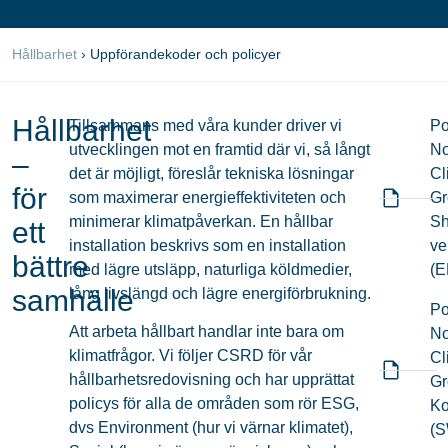
Hållbarhet
›
Uppförandekoder och policyer
Hållbarhet
Tillsammans med våra kunder driver vi
Po
utvecklingen mot en framtid där vi, så långt
No
–
det är möjligt, föreslår tekniska lösningar
Cl
för
som maximerar energieffektiviteten och
Gr
minimerar klimatpåverkan. En hållbar
Sh
ett
installation beskrivs som en installation
ve
bättre
med lägre utsläpp, naturliga köldmedier,
(E
samhälle
lång livslängd och lägre energiförbrukning.
Po
Att arbeta hållbart handlar inte bara om
No
klimatfrågor. Vi följer CSRD för vår
Cl
hållbarhetsredovisning och har upprättat
Gr
policys för alla de områden som rör ESG,
Ko
dvs Environment (hur vi värnar klimatet),
(