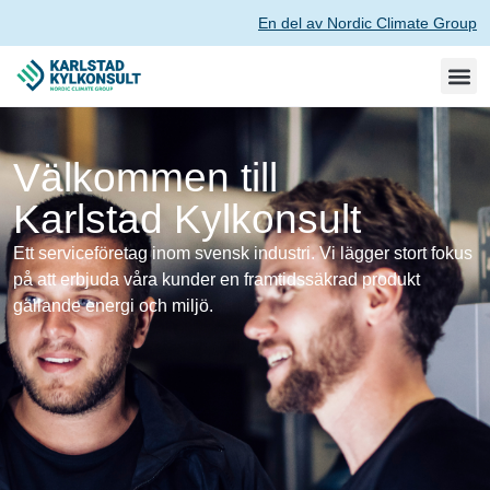
En del av Nordic Climate Group
Välkommen till
Karlstad Kylkonsult
Ett serviceföretag inom svensk industri. Vi lägger stort fokus
på att erbjuda våra kunder en framtidssäkrad produkt
gällande energi och miljö.